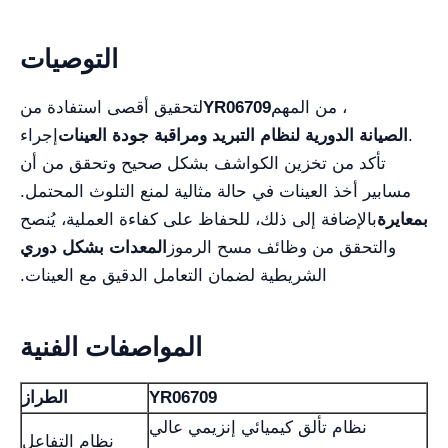
التوصيات
، من المهم
YR06709
لتحقيق أقصى استفادة من
.
الصيانة الدورية لنظام التبريد ومراقبة جودة العينات
إجراء
تأكد من تخزين الكواشف بشكل صحيح وتحقق من أن
مسابير أخذ العينات في حالة مثالية لمنع التلوث المحتمل.
بمعايرة
بالإضافة إلى ذلك، للحفاظ على كفاءة العملية، يُنصح
والتحقق من وظائف مسح الرموز
المعدات بشكل دوري
الشريطية لضمان التعامل الدقيق مع العينات.
المواصفات الفنية
YR06709
الطراز
نظام تألق كيميائي إنزيمي عالي
نظام التفاعل