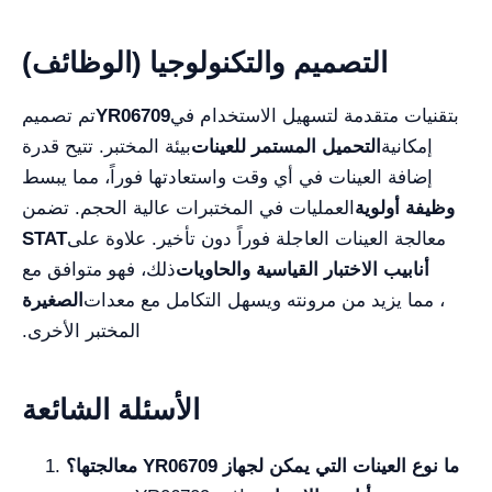
التصميم والتكنولوجيا (الوظائف)
بتقنيات متقدمة لتسهيل الاستخدام في
YR06709
تم تصميم
إمكانية
التحميل المستمر للعينات
بيئة المختبر. تتيح قدرة
إضافة العينات في أي وقت واستعادتها فوراً، مما يبسط
وظيفة أولوية
العمليات في المختبرات عالية الحجم. تضمن
معالجة العينات العاجلة فوراً دون تأخير. علاوة على
STAT
أنابيب الاختبار القياسية والحاويات
ذلك، فهو متوافق مع
، مما يزيد من مرونته ويسهل التكامل مع معدات
الصغيرة
المختبر الأخرى.
الأسئلة الشائعة
ما نوع العينات التي يمكن لجهاز YR06709 معالجتها؟