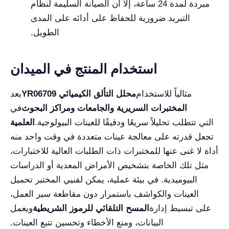
مبردة لمدة 24 ساعة، إلا أن الصيانة السليمة لنظام
التبريد ضرورية للحفاظ على أدائه على المدى
الطويل.
استخدام المنتج في الميدان
مثالياً للاستخدام
YR06709 محلل التألق الكيميائي
يعد
المختبرات السريرية والجامعات ومراكز البحوث
في
التي تتطلب تحليلاً سريعًا ودقيقًا للعينات البيولوجية.
العلمية
تجعل قدرته على معالجة عينات متعددة في وقت واحد منه
أداة لا غنى عنها للمختبرات ذات الطلبات العالية للاختبارات،
مثل تلك الخاصة بتشخيص الأمراض المعدية أو الدراسات
البيوميدية. في بيئة عملية، يمكن لفنيي المختبر تحميل
العينات والكواشف باستمرار دون مقاطعة سير العمل،
على تبسيط إدارة
المسح التلقائي للرموز الشريطية
ويعمل
البيانات، ومنع الأخطاء وتحسين تتبع العينات.