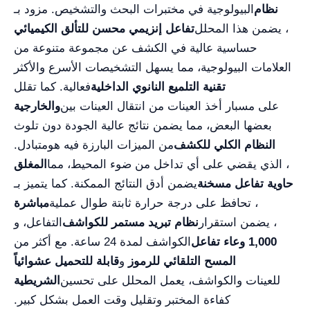
نظام
البيولوجية في مختبرات البحث والتشخيص. مزود بـ
، يضمن هذا المحلل
تفاعل إنزيمي محسن للتألق الكيميائي
حساسية عالية في الكشف عن مجموعة متنوعة من
العلامات البيولوجية، مما يسهل التشخيصات الأسرع والأكثر
تقنية التلميع النانوي الداخلية
فعالية. كما تقلل
على مسبار أخذ العينات من انتقال العينات بين
والخارجية
بعضها البعض، مما يضمن نتائج عالية الجودة دون تلوث
النظام الكلي للكشف
من الميزات البارزة فيه هو
متبادل.
، الذي يقضي على أي تداخل من ضوء المحيط، مما
المغلق
حاوية تفاعل مسخنة
يضمن أدق النتائج الممكنة. كما يتميز بـ
، تحافظ على درجة حرارة ثابتة طوال عملية
مباشرة
، يضمن استقرار
نظام تبريد مستمر للكواشف
التفاعل، و
1,000 وعاء تفاعل
الكواشف لمدة 24 ساعة. مع أكثر من
المسح التلقائي للرموز
و
قابلة للتحميل عشوائياً
للعينات والكواشف، يعمل المحلل على تحسين
الشريطية
كفاءة المختبر وتقليل وقت العمل بشكل كبير.