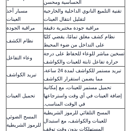
الحساسية ومحسن
تقنية التلميع النانوي الداخلية والخارجية
مسبار أخذ
لتقليل انتقال العينات
العينات
مراقبة جودة مختبرية دقيقة
مراقبة الجودة
نظام كشف مغلق تمامًا، يقضي كليًا
نظام الكشف
على التداخل من ضوء المحيط
تسخين مباشر للوعاء للحفاظ على درجة
وعاء التفاعل
حرارة تفاعل ثابتة للعينات والكواشف
تبريد مستمر للكواشف لمدة 24 ساعة،
تبريد الكواشف
مما يضمن استقرار الكواشف
تحميل مستمر للعينات، مع إمكانية
إضافة العينات في أي وقت واسترجاعها
تحميل العينات
في الوقت المناسب.
المسح التلقائي للرموز الشريطية
المسح الضوئي
للعينات والكواشف، مع استبدال
للرموز الشريطية
المستهلكات بدون وقت توقف