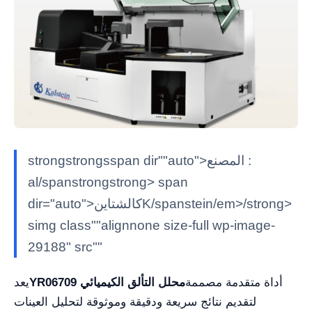
strongstrongsspan dir""auto">المصنع :
al/spanstrongstrong> span
dir="auto">كالشتاينK/spanstein/em>/strong>
simg class""alignnone size-full wp-image-
29188" src""
أداة متقدمة مصممة
YR06709 محلل التألق الكيميائي
يعد
لتقديم نتائج سريعة ودقيقة وموثوقة لتحليل العينات