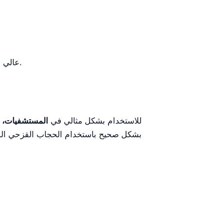
كنظام LED Kohler عالي المستوى البحثي، يتطلب توصيلًا كهربائيًا مستقرًا للحفاظ على تجانس الإضاءة.
للاستخدام بشكل مثالي في
المستشفيات، و