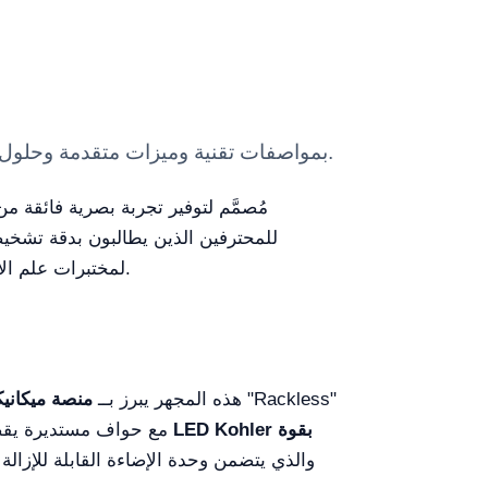
Laboratory Microscope YR06686 — معدات مختبر Kalstein بمواصفات تقنية وميزات متقدمة وحلول مهنية معتمدة للاستخدام العلمي.
مُصمَّم لتوفير تجربة بصرية فائقة م
للمحترفين الذين يطالبون بدقة تشخيص
لمختبرات علم الأمراض، أقسام البحث الجامعي، ومراكز التشخيص السريرية التي تبحث عن الاعتمادية وجودة الصورة الاستثنائية.
هذه المجهر يبرز بــ
منصة ميكانيكية كب
مع حواف مستديرة يقضي 