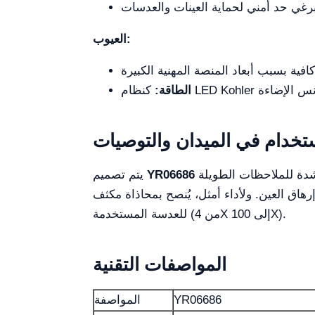
العيوب:
الطاقة:
ستخدام في الميدان والتوصيات
دة للملاحظات الطويلة
YR06686
يتم تصميم
، يُنصح بمحاذاة مكثف Abbe NA 1.25 بشكل صحيح باستخدام الحجاب القزحي المدمج، مع ضبط الفتحة وفقًا
للعدسة المستخدمة (من 4X إلى 100X).
المواصفات التقنية
YR06686
المواصفة