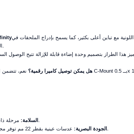
اللونية مع تباين أعلى بكثير، كما يسمح بإدراج الملحقات في
المسار البصري دون فقدان جودة الصورة.
يز هذا الطراز بتصميم وحدة إضاءة قابلة للإزالة تتيح الوصول السريع والسهل إلى LED 
هل يمكن توصيل كاميرا رقمية؟
مرحلة ذات حواف مستديرة بلا رف ميكانيكي بارز.
السلامة:
عدسات عينية بقطر 22 مم توفر مجال رؤية أوسع بكثير من النماذج القياسية.
الجودة البصرية: