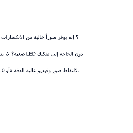
ما المزايا التي يقدمها النظام البصري Infinity؟
إنه يوفر صوراً خالية من الانكسارات 
هل صيانة الإضاءة LED صعبة؟
لا، يتم
نعم، تتضمن الإصدارات ثلاثية العيون أو تدعم محولات C-Mount بــ 0.5x أو 1.0x لالتقاط صور وفيديو عالية الدقة.