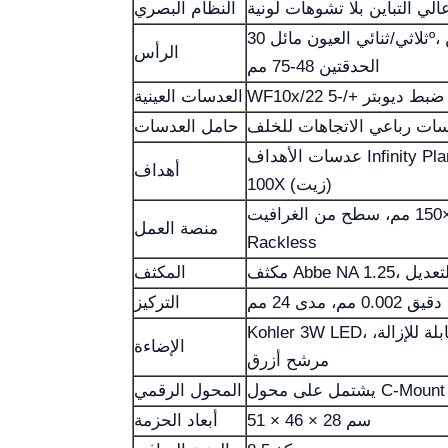
النظام البصري
ثلاثي/ثنائي العيون مائل 30º، قابل للدوران 360°، المسافة بين
الرأس
الحدقتين 48-75 مم
العدسات العينية
ات رباعي الاتجاهات للخلف
حامل العدسات
عدسات الأهداف Infinity Plan High Contrast 4X، 10X، 40X،
أهداف
100X (زيت)
منصة ميكانيكية كبيرة الحجم 216×150 مم، سطح من الغرافيت،
منصة العمل
Rackless
 للتعديل
المكثف
دى 24 مم
التركيز
Kohler 3W LED، سطوع قابل للتعديل، وحدة إضاءة قابلة للإزالة،
الإضاءة
مرشح أزرق
المحول الرقمي
51 × 46 × 28 سم
أبعاد الحزمة