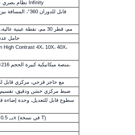
نظام بصري عالي التباين بلا تشوهات لونية Infinity
WF10x/22 مم، قطر 30 مم، نقطة عينية عالية، ضبط ديوبتر +/-5
حامل عدس
مكثف Abbe NA 1.25، مع حاجز قزحي، مركزي قابل
ضبط مركزي خشن ودقيق، تقسيم دقيق 0.002 مم، م
يشتمل على محول C-Mount بــ 0.5x (في نسخة T)