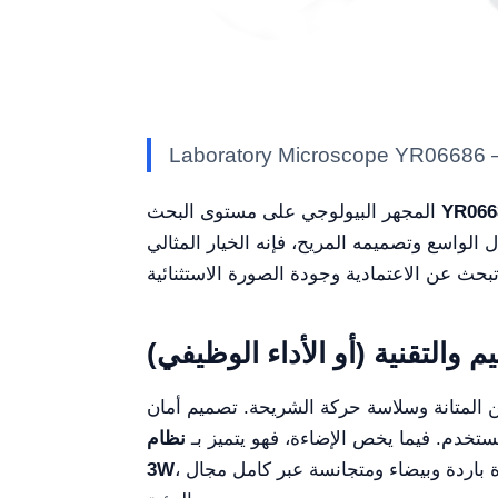
YR066
المجهر البيولوجي على مستوى البحث
لواسع وتصميمه المريح، فإنه الخيار المثالي
م والتقنية (أو الأداء الوظيفي)
نة وسلاسة حركة الشريحة. تصميم أمان "Rackless"
ستخدم. فيما يخص الإضاءة، فهو يتميز بـ
نظام LED Kohler بقوة
، والذي يتضمن وحدة الإضاءة القابلة للإزالة التي تسهل بشكل كبير الصيانة واستبدال المصباح، مع توفير إضاءة باردة وبيضاء ومتجانسة عبر كامل مجال
3W