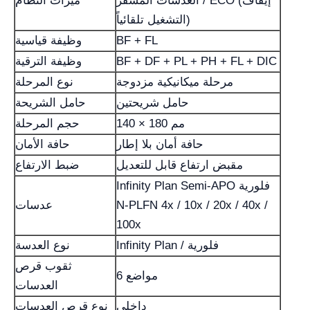
العدسات المشفر / ECO (إيقاف
ميزات النظام
التشغيل تلقائياً)
BF + FL
وظيفة قياسية
BF + DF + PL + PH + FL + DIC
وظيفة الترقية
مرحلة ميكانيكية مزدوجة
نوع المرحلة
حامل شريحتين
حامل الشريحة
140 × 180 مم
حجم المرحلة
حافة أمان بلا إطار
حافة الأمان
مقبض ارتفاع قابل للتعديل
ضبط الارتفاع
Infinity Plan Semi-APO فلورية
N-PLFN 4x / 10x / 20x / 40x /
عدسات
100x
Infinity Plan / فلورية
نوع العدسة
ثقوب قرص
6 مواضع
العدسات
داخلي
نوع قرص العدسات