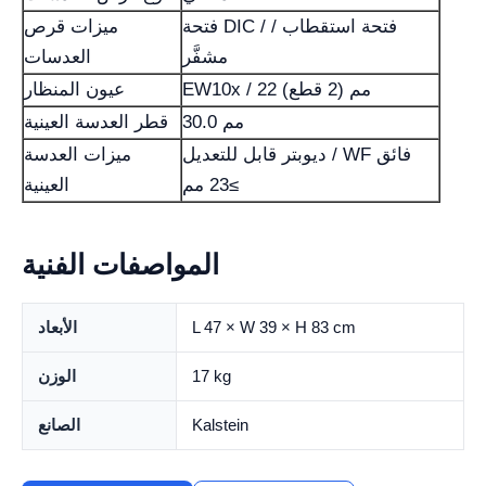
فتحة DIC / فتحة استقطاب /
ميزات قرص
مشفَّر
العدسات
EW10x / 22 مم (2 قطع)
عيون المنظار
30.0 مم
قطر العدسة العينية
ديوبتر قابل للتعديل / WF فائق
ميزات العدسة
≥23 مم
العينية
المواصفات الفنية
L 47 × W 39 × H 83 cm
الأبعاد
17 kg
الوزن
Kalstein
الصانع