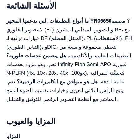
الأسئلة الشائعة
ما أنواع التطبيقات التي يدعمها المجهر YR06650؟
مصمم
لالتصوير الفلوري (FL) والتصوير الميداني المشرق BF، مع
خيارات ترقية لـ DF (الحقل المظلم)، PL (الاستقطاب)، PH
(التباين الطوري)، وDIC، لتغطي مجموعة واسعة من
التطبيقات العلمية والأكاديمية.
هل يتضمن عدسات فلورية؟
نعم، وهو مزود بعدسات Infinity Plan Semi-APO فلورية
N-PLFN (4x، 10x، 20x، 40x، و100x)، مُحسَّنة للمراقبة
عالية الدقة.
هل هو متوافق مع الكاميرات الرقمية؟
نعم،
يتيح الرأس الثلاثي العيون وخيارات تقسيم الضوء الدمج
المباشر مع أنظمة التصوير الرقمي للتوثيق والتحليل.
المزايا والعيوب
المزايا