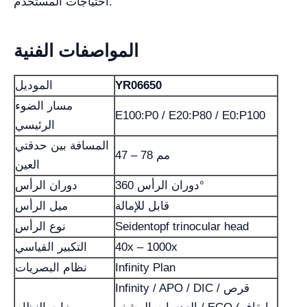
احتياجات المستخدم.
المواصفات الفنية
YR06650
الموديل
مسار الضوء
E100:P0 / E20:P80 / E0:P100
الرئيسي
المسافة بين حدقتي
47 – 78 مم
العين
دوران الرأس 360°
دوران الرأس
قابل للإمالة
ميل الرأس
Seidentopf trinocular head
نوع الرأس
40x – 1000x
التكبير القياسي
Infinity Plan
نظام البصريات
Infinity / APO / DIC / قرص