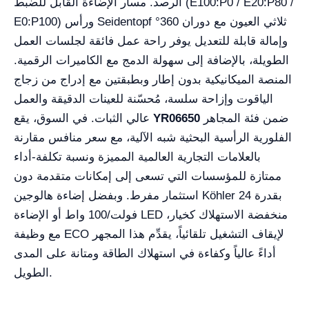
الرصد. مسار الإضاءة القابل للضبط (E100:P0 / E20:P80 /
E0:P100) ورأس Seidentopf ثلاثي العيون مع دوران 360°
وإمالة قابلة للتعديل يوفر راحة عمل فائقة لجلسات العمل
الطويلة، بالإضافة إلى سهولة الدمج مع الكاميرات الرقمية.
المنصة الميكانيكية بدون إطار وبطبقتين مع إدراج من زجاج
الياقوت وإزاحة سلسة، مُحسّنة للعينات الدقيقة والعمل
ضمن فئة المجاهر
YR06650
عالي الثبات. في السوق، يقع
الفلورية الرأسية البحثية شبه الآلية، مع سعر منافس مقارنة
بالعلامات التجارية العالمية المميزة ونسبة تكلفة-أداء
ممتازة للمؤسسات التي تسعى إلى إمكانات متقدمة دون
استثمار مفرط. وبفضل إضاءة هالوجين Köhler بقدرة 24
فولت/100 واط أو الإضاءة LED منخفضة الاستهلاك كخيار،
مع وظيفة ECO لإيقاف التشغيل تلقائياً، يقدِّم هذا المجهر
أداءً عالياً وكفاءة في استهلاك الطاقة ومتانة على المدى
الطويل.