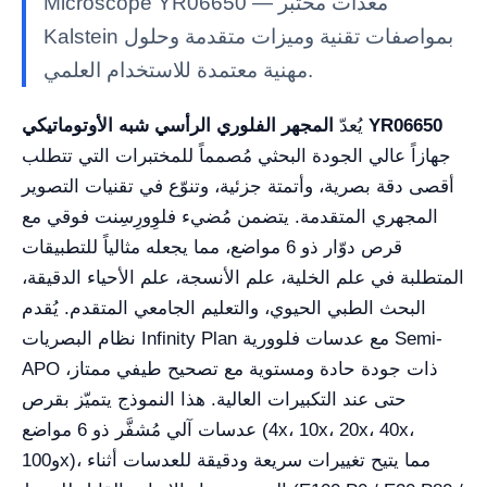
Microscope YR06650 — معدات مختبر
Kalstein بمواصفات تقنية وميزات متقدمة وحلول
مهنية معتمدة للاستخدام العلمي.
المجهر الفلوري الرأسي شبه الأوتوماتيكي YR06650
يُعدّ
جهازاً عالي الجودة البحثي مُصمماً للمختبرات التي تتطلب
أقصى دقة بصرية، وأتمتة جزئية، وتنوّع في تقنيات التصوير
المجهري المتقدمة. يتضمن مُضيء فلوِورِسِنت فوقي مع
قرص دوّار ذو 6 مواضع، مما يجعله مثالياً للتطبيقات
المتطلبة في علم الخلية، علم الأنسجة، علم الأحياء الدقيقة،
البحث الطبي الحيوي، والتعليم الجامعي المتقدم. يُقدم
نظام البصريات Infinity Plan مع عدسات فلوورية Semi-
APO ذات جودة حادة ومستوية مع تصحيح طيفي ممتاز،
حتى عند التكبيرات العالية. هذا النموذج يتميّز بقرص
عدسات آلي مُشفَّر ذو 6 مواضع (4x، 10x، 20x، 40x،
و100x)، مما يتيح تغييرات سريعة ودقيقة للعدسات أثناء