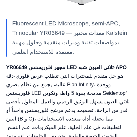
Fluorescent LED Microscope, semi-APO,
Trinocular YR06649 — معدات مختبر Kalstein
بمواصفات تقنية وميزات متقدمة وحلول مهنية
معتمدة للاستخدام العلمي.
YR06649 مجهر فلوريسنس LED ثلاثي العيون شبه-APO
هو حل متقدم للمختبرات التي تتطلب عرض فلوري-دقة
عالية، يجمع بين نظام بصري Plan Infinity، ووحدة
فلوريسنس LED مدمجة بقوة 5 واط، وتكوين Seidentopf
ثلاثي العيون يسهل التوثيق الرقمي والعمل المطول بأقصى
قدر من الراحة. تصميمه يدعم مرشح فلوريسنس واحداً أو
اثنين (B و G)، مما يجعله أداة متعددة الاستخدامات
لتطبيقات في علم الخلية، علم الميكروبات، علم النسج،
البحوث الحيوية والطبية، وتدريس الجامعات. إنه مزود