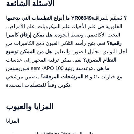
الأسئلة الشائعة
ما أنواع التطبيقات التي يدعمها YR06649؟
يُصمّم للمراقبة
الفلورية في علم الأحياء، علم الميكروبات، علم الأمراض،
البحث الأكاديمي، وضبط الجودة.
هل يمكن إرفاق كاميرا
رقمية؟
نعم. يتيح رأسه الثلاثي العيون دمج الكاميرات من
أجل التوثيق، تحليل الصور، والتعليم.
هل من الممكن توسيع
النظام البصري؟
نعم. يمكن ترقية المجهر إلى عدسات
ما هي
فلوريسنس semi-APO وعدسة زيتية 100x.
المرشحات المرفقة؟
يتضمن مرشحي B و G، مع خيارات
تكوين وفقاً للمتطلبات المحددة.
المزايا والعيوب
المزايا