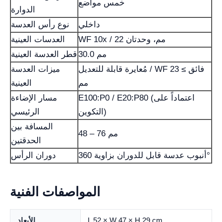
خمس مواضع
الدوارة
داخلي
نوع رأس العدسة
WF 10x / 22 مم، وحدتان
العدسات العينية
30.0 مم
قطر العدسة العينية
مُعايرة قابلة للتعديل / WF فائق ≥ 23
ميزات العدسة
مم
العينية
E100:P0 / E20:P80 (اعتماداً على
مسار الإضاءة
التكوين)
الرئيسي
المسافة بين
48 – 76 مم
الحدقتين
أنبوب عدسة قابل للدوران بزاوية 360°
دوران الرأس
المواصفات الفنية
L 52 × W 47 × H 29 cm
الأبعاد