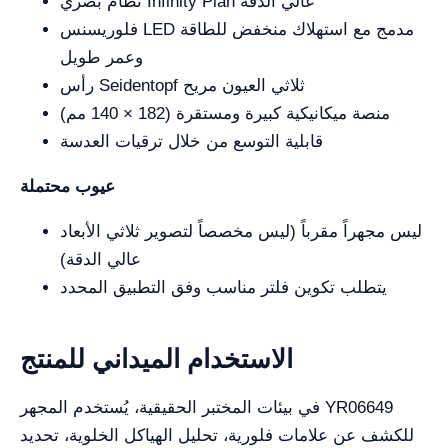
نظام بصري Infinity Plan عالي الدقة
فلوريسنس LED مدمج مع استهلاك منخفض للطاقة
وعمر طويل
رأس Seidentopf ثلاثي العيون مريح
منصة ميكانيكية كبيرة ومستقرة (182 × 140 مم)
قابلية التوسع من خلال ترقيات العدسة
عيوب محتملة
ليس مجهراً مقرباً (ليس مخصصاً لتصوير ثلاثي الأبعاد
عالي الدقة)
يتطلب تكوين فلتر مناسب وفق التطبيق المحدد
الاستخدام الميداني للمنتج
في بيئات المختبر الحقيقية، يُستخدم المجهر YR06649
للكشف عن علامات فلورية، تحليل الهياكل الخلوية، تحديد