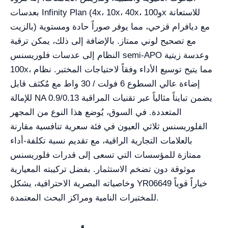
بعدسات Infinity Plan (4x، 10x، 40x، و100x للاستعانة
بالزيت) مع ديافرام قزحي، مما يوفر صوراً حادة ومستوية
مع تصحيح لوني ممتاز. بالإضافة إلى ذلك، يمكن ترقية
النظام إلى عدسات فلوريسنس semi-APO وعدسة زيتية
100x، مما يتيح توسيع الأداء وفقاً لاحتياجات المختبر. نظام
إضاءة عالي السطوع 6 فولت / 30 واط مع مُكثف قابل
للإمالة NA 0.9/0.13 يضمن تبايناً مثالياً عبر تقنيات المراقبة
المتعددة. في السوق، يُوضع هذا النوع من المجهر
الفلوريسنس ثلاثي العيون في فئة سعرية تنافسية مقارنة
بالعلامات التجارية الراقية، مع تقديم نسبة تكلفة-أداء
ممتازة للمؤسسات التي تسعى إلى قدرات فلوريسنس
موثوقة دون تضخم الاستثمار. بفضل تركيبته المعيارية
وخاصياته البصرية الاحترافية، يشكل YR06649 خياراً قوياً
للمختبرات النامية ومراكز البحث المعتمدة.