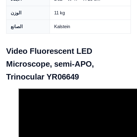
11 kg
الوزن
Kalstein
الصانع
Video Fluorescent LED
Microscope, semi-APO,
Trinocular YR06649