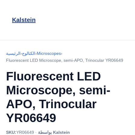
Kalstein
›
Microscopes
›
الكتالوج
›
الرئيسية
Fluorescent LED Microscope, semi-APO, Trinocular YR06649
Fluorescent LED
Microscope, semi-
APO, Trinocular
YR06649
بواسطة Kalstein
·
YR06649
SKU: