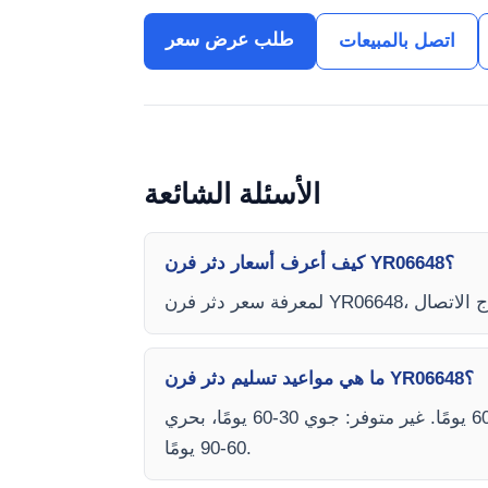
طلب عرض سعر
اتصل بالمبيعات
الأسئلة الشائعة
كيف أعرف أسعار دثر فرن YR06648؟
ما هي مواعيد تسليم دثر فرن YR06648؟
يعتمد وقت التسليم على توفر المخزون ونوع الشحن (جوي أو بحري). متوفر: جوي 15-30 يومًا، بحري 45-60 يومًا. غير متوفر: جوي 30-60 يومًا، بحري
60-90 يومًا.