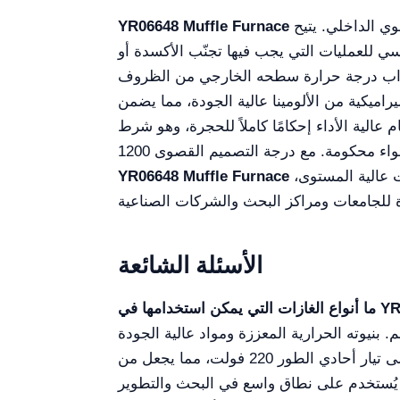
هو وحدة معالجة حرارية عالية الحرارة مصممة لتطبيقات مخبرية وصناعية تتطلب تحكماً دقيقاً في الغلاف الجوي الداخلي. يتيح
YR06648 Muffle Furnace
سي للعمليات التي يجب فيها تجنّب الأكسدة أو
اقتراب درجة حرارة سطحه الخارجي من الظروف
اميكية من الألومينا عالية الجودة، مما يضمن
الية الأداء إحكامًا كاملاً للحجرة، وهو شرط
توازناً مثاليًا بين السعة، والقوة (6 كيلوواط)، وكفاءة الطاقة. يتموضع في السوق كحل تنافسي مقارنة بالمعدات عالية المستوى،
YR06648 Muffle Furnace
الأسئلة الشائعة
. بنيوته الحرارية المعززة ومواد عالية الجودة
يعمل على تيار أحادي الطور 220 فولت، مما يجعل من
ُستخدم على نطاق واسع في البحث والتطوير