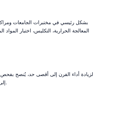
المعالجة الحرارية، التكليس، اختبار المواد 
لزيادة أداء الفرن إلى أقصى حد، يُنصح بفحص 
إلى ذلك، فإن اتباع بروتوكولات التسخين والتبريد التدريجي يساعد في إطالة عمر عناصر التسخين والبطانة الداخلية.