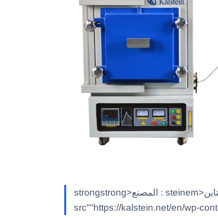
strongstrong>المصنع : steinem>كالشتاينK/em> classimg class""alignnone size-full wp-image-7597"
src""https://kalstein.net/en/wp-co