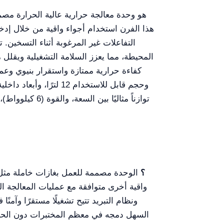
هذا الفرن استخدام أجواء واقية من خلال إدخا
التفاعلات غير المرغوبة أثناء التسخين
المحيطة، مما يعزز السلامة التشغيلية ويقلل 
كفاءة حرارية ممتازة واستقرار بنيوي وعمر
حاسم للعمليات التي تتم في أجواء محكومة. مع درجة التصميم القصوى 1200 °C، وحجم قابل للاستخدام 12 لترًا، وأبعاد داخلية 300 × 200 × 200 مم، يقدم
ما أنواع الغازات التي يمكن استخدامها في YR06648 Muffle Furnace؟
الوحدة مصممة للعمل بغازات خاملة مثل ا
واقية أخرى متوافقة مع عمليات المعالجة ال
ونظام التبريد تتيح تشغيلًا مستقرًا وآمنً
السهل دمجه في معظم المختبرات دون الحاجة