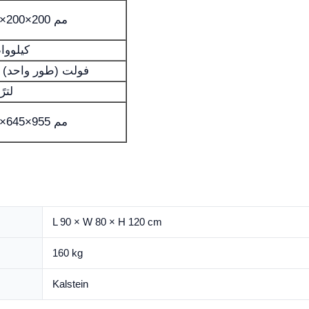
300×200×200 مم
6 كيلوو
220 فولت (طور واحد)
12 لترً
740×645×955 مم
L 90 × W 80 × H 120 cm
160 kg
Kalstein