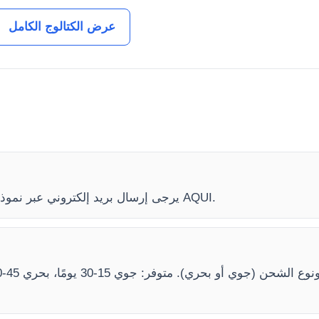
عرض الكتالوج الكامل
لمعرفة سعر دثر فرن YR06648، يرجى إرسال بريد إلكتروني عبر نموذج الاتصال AQUI.