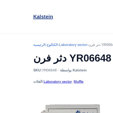
Kalstein
فرن YR06648
›
Laboratory sector
›
الكتالوج
›
الرئيسية
دثر فرن YR06648
بواسطة Kalstein
·
YR06648
SKU:
Muffle
,
Laboratory sector
الفئات: