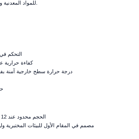
للمواد المعدنية والسيراميك والمواد النانوية والأشباه الموصلات.
التحكم في 
كفاءة حرارية عا
درجة حرارة سطح خارجية آمنة بفضل
حج
الحجم محدود عند 12 لترًا، لا يُوصى به للإنتاج على نطاق واسع
مصمم في المقام الأول للبيئات المختبرية ول