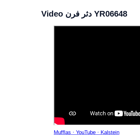
Video دثر فرن YR06648
Mufflas · YouTube · Kalstein