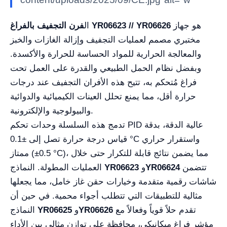
هو جهاز
فرن التجفيف بالفراغ YR06623 // YR06626
ال
مختبري مصمم لعمليات التجفيف وإزالة الغازات والخبز
والمعالجة الحرارية للمواد الحساسة للحرارة والأكسدة.
وبفضل نظام الحمل الطبيعي والقدرة على العمل تحت
فراغ مُتحكم به، تتيح هذه الأفران التجفيف عند درجات
حرارة أقل، مما يمنع تحلل العينات الكيميائية والدوائية
والبيولوجية والإلكترونية.
تدمج هذه السلسلة وحدات تحكم PID عالية الدقة، بدقة
قياس درجة حرارة تصل إلى ±0.1 °C واستقرار حراري
ممتاز (±0.5 °C)، مما يضمن نتائج قابلة للتكرار حتى خلال
تتضمن
YR06624
و
YR06623
العمليات المطولة. النماذج
شاشات رقمية متقدمة وخيارات حقن غاز خامل، مما يجعلها
مثالية للتطبيقات التي تتطلب أجواء محمية. في حين أن
تقدم حلاً قوياً وفعالاً مع
YR06626
و
YR06625
النماذج
مؤشر فراغ ميكانيكي، محافظة على توازن مثالي بين الأداء