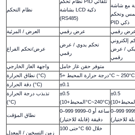
نظام تحكم PID تلقائي
 مع شاشة LCD
بشاشة LCD ذكية
نظام التحكم
لمس وتحكم
(RS485)
PID ذكي
رض رقمي
عرض رقمي
العرض / المرئية
م إلكتروني
تحكم يدوي / عرض
تيكي / عرض
عرض/تحكم الفراغ
رقمي
رقمي
متوفر حقن غاز خامل
واجهة الغاز الخارجي
درجة حرارة المحيط +5°C ~ 250°C
نطاق الحرارة (°C)
±0.1
دقة الحرارة (°C)
±0.5
±0.5
تذبذب درجة الحرارة
(المحيط+10°C~240°C)
(°C)
0–999 ساعة أو 0–9999
0–999 ساعة أو 0–9999
نطاق المؤقت
لة للاختيار)
دقيقة (قابلة للاختيار)
حتى 100°C خلال 60
زمن التسخين / المعدل