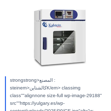
strongstrong>المصنع :
steinem>كالشتاينK/em> classimg
class""alignnone size-full wp-image-29188"
src""https://yulgary.es/wp-
content/uploads/2025/09/CE.jpg"alt="w