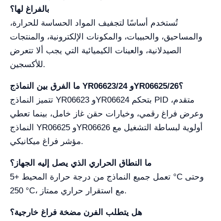
بالفراغ لها؟
تُستخدم أساسًا لتجفيف المواد الحساسة للحرارة،
والمساحيق، والحبيبات، والمكونات الإلكترونية، والمنتجات
الصيدلانية، والعينات الكيميائية التي يجب ألا تتعرض
للأكسجين.
ما الفرق بين النماذج YR06623/24 وYR06625/26؟
تتميز النماذج YR06623 وYR06624 بتحكم PID متقدم،
وعرض فراغ رقمي، وخيارات حقن غاز خامل، بينما تعطي
النماذج YR06625 وYR06626 أولوية لبساطة التشغيل مع
مؤشر فراغ ميكانيكي.
ما النطاق الحراري الذي يصل إليه الجهاز؟
تعمل جميع النماذج من درجة حرارة المحيط +5 °C وحتى
250 °C، مع استقرار حراري ممتاز.
هل يتطلب الفرن مضخة فراغ خارجية؟