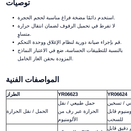
توصيات
استخدم دائمًا مضخة فراغ مناسبة لحجم الحجرة.
لا تفرط في تحميل الرفوف لضمان انتقال حرارة
متساوٍ.
قم بإجراء صيانة دورية لنظام الإغلاق ووحدة التحكم.
بالنسبة للتطبيقات الحساسة، ضع في الاعتبار النماذج
المزودة بحقن الغاز الخامل.
المواصفات الفنية
YR06624
YR06623
الطراز
ي / تسخين
حمل طبيعي / نقل
منيوم قابل
الحرارة عبر رف من
الحمل / نقل الحرارة
للسحب
الألومنيوم
 دقيق قابل