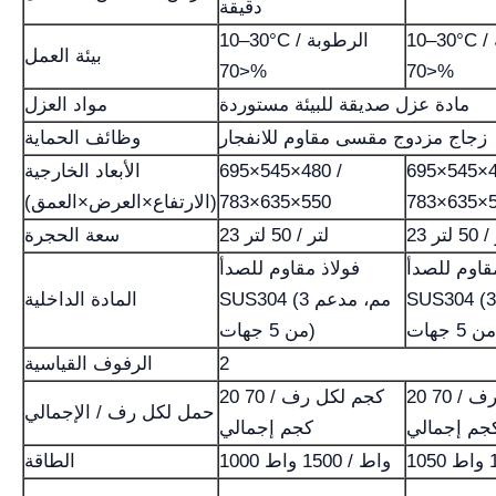
دقيقة
10–30°C / الرطوبة
10–30°C / الرطوبة
بيئة العمل
<70%
<70%
مادة عزل صديقة للبيئة مستوردة
مواد العزل
زجاج مزدوج مقسى مقاوم للانفجار
وظائف الحماية
695×545×4
695×545×480 /
الأبعاد الخارجية
783×635×
783×635×550
(الارتفاع×العرض×العمق)
 50 لتر
23 لتر / 50 لتر
سعة الحجرة
قاوم للصدأ
فولاذ مقاوم للصدأ
SUS304  مم، مدعم
SUS304 (3 مم، مدعم
المادة الداخلية
من 5 جهات)
2
الرفوف القياسية
20 كجم لكل رف / 70
20 كجم لكل رف / 70
حمل لكل رف / الإجمالي
جم إجمالي
كجم إجمالي
1000 واط / 1500 واط
الطاقة