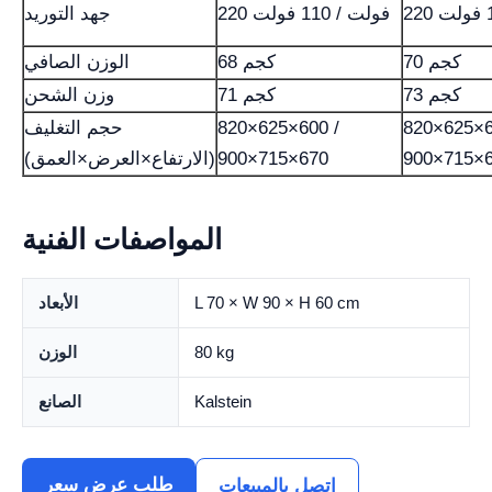
220 فولت / 110 فولت
جهد التوريد
70 كجم
68 كجم
الوزن الصافي
73 كجم
71 كجم
وزن الشحن
820×625×6
820×625×600 /
حجم التغليف
900×715×
900×715×670
(الارتفاع×العرض×العمق)
المواصفات الفنية
L 70 × W 90 × H 60 cm
الأبعاد
80 kg
الوزن
Kalstein
الصانع
طلب عرض سعر
اتصل بالمبيعات