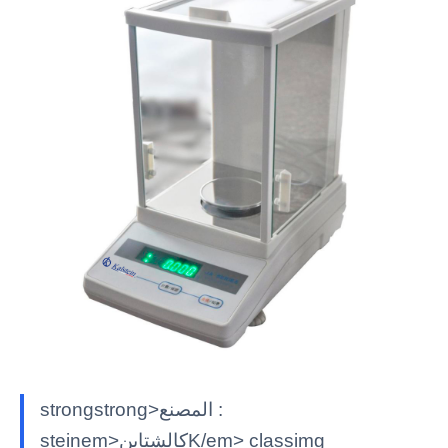
strongstrong>المصنع :
steinem>كالشتاينK/em> classimg