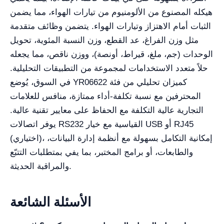
هيكله المصنوع من الألومنيوم من تيارات الهواء، مما يضمن
الثبات أمام الاهتزاز وتيارات الهواء. يتضمن وظائف متقدمة
مثل وزن الفراغ، عد القطع، وزن النسبة المئوية، تحويل
الوحدات (جم، ملغ، قيراط، أونصة)، ووزن ناقص، مما يجعله
حلاً متعدد الاستخدامات لمجموعة من التطبيقات التحليلية.
في السوق، يُوضع YR06622 كميزان تحليلي من فئة
المحترفين مع نسبة تكلفة-أداء ممتازة، منافس للعلامات
التجارية عالية التكلفة مع الحفاظ على معايير تقنية عالية.
يوفر اتصالات RS232 القياسية مع خيار USB أو RJ45
(اختياري)، إمكانية التكامل بسهولة مع أنظمة إدارة البيانات،
والطابعات، أو برامج المختبر، بما يفي بمتطلبات التتبّع
والمراقبة الحديثة.
الأسئلة الشائعة