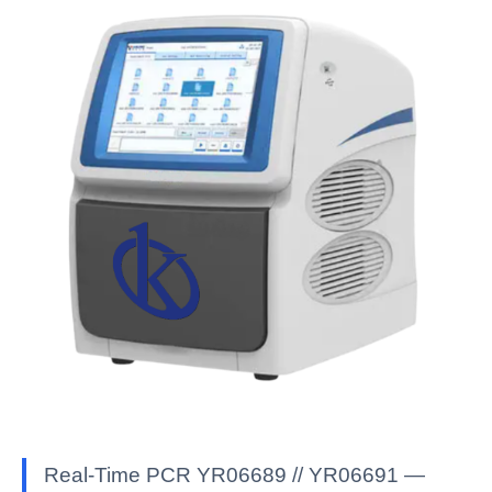
Real-Time PCR YR06689 // YR06691 —