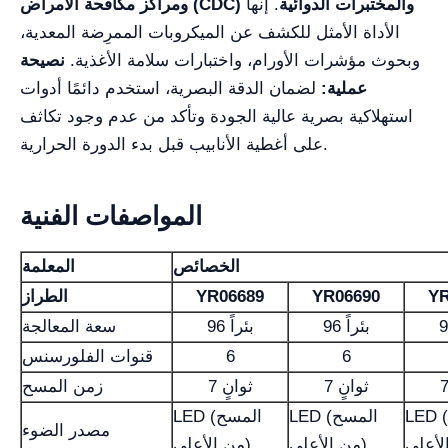
ومراكز مكافحة الأمراض (CDC) والمختبرات الدوائية
. إنها
الأداة الأمثل للكشف عن الميكروبات الممرِضة المعدية،
وبحوث مؤشرات الأورام، واختبارات سلامة الأغذية.
نصيحة
عملية:
لضمان الدقة البصرية، استخدم دائمًا أدوات
استهلاكية بصرية عالية الجودة وتأكد من عدم وجود تكاثف
على أغطية الأنابيب قبل بدء الدورة الحرارية.
المواصفات الفنية
الخصائص
المعلمة
YR
YR06690
YR06689
الطراز
96 بئراً
96 بئراً
سعة المعالجة
6
6
قنوات الفلورسنس
7 ثوانٍ
7 ثوانٍ
زمن المسح
LED (المسح
LED (المسح
LED (المسح
مصدر الضوء
من الأعلى)
من الأعلى)