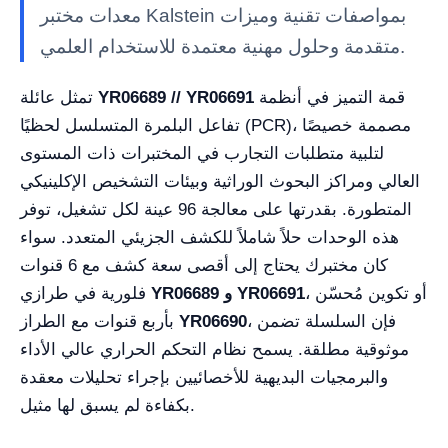
معدات مختبر Kalstein بمواصفات تقنية وميزات
متقدمة وحلول مهنية معتمدة للاستخدام العلمي.
قمة التميز في أنظمة
YR06689 // YR06691
تمثل عائلة
تفاعل البلمرة المتسلسل لحظيًا (PCR)، مصممة خصيصًا
لتلبية متطلبات التجارب في المختبرات ذات المستوى
العالي ومراكز البحوث الوراثية وبيئات التشخيص الإكلينيكي
المتطورة. بقدرتها على معالجة 96 عينة لكل تشغيل، توفر
هذه الوحدات حلاً شاملاً للكشف الجزيئي المتعدد. سواء
كان مختبرك يحتاج إلى أقصى سعة كشف مع 6 قنوات
، أو تكوين مُحسّن
و YR06691
YR06689
فلورية في طرازي
، فإن السلسلة تضمن
YR06690
بأربع قنوات مع الطراز
موثوقية مطلقة. يسمح نظام التحكم الحراري عالي الأداء
والبرمجيات البديهية للأخصائيين بإجراء تحليلات معقدة
بكفاءة لم يسبق لها مثيل.