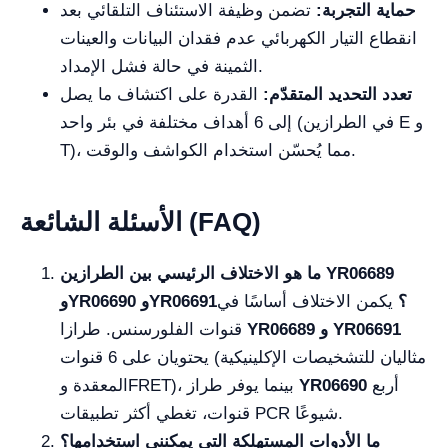
حماية التجربة:
تضمن وظيفة الاستئناف التلقائي بعد
انقطاع التيار الكهربائي عدم فقدان البيانات والعينات
الثمينة في حالة فشل الإمداد.
تعدد التحديد المتقدّم:
القدرة على اكتشاف ما يصل
إلى 6 أهداف مختلفة في بئر واحد (في الطرازين E و
T)، مما يُحسّن استخدام الكواشف والوقت.
الأسئلة الشائعة (FAQ)
ما هو الاختلاف الرئيسي بين الطرازين YR06689
وYR06690 وYR06691؟
يكمن الاختلاف أساسًا في
و YR06691
YR06689
قنوات الفلورسنس. طرازا
يحتويان على 6 قنوات (مثاليان للتشخيصات الإكلينيكية
أربع
YR06690
المعقدة وFRET)، بينما يوفر طراز
قنوات، تغطي أكثر تطبيقات PCR شيوعًا.
ما الأدوات المستهلكة التي يمكنني استخدامها؟