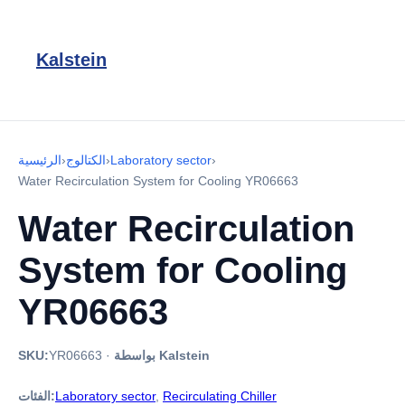
Kalstein
›
Laboratory sector
›
الكتالوج
›
الرئيسية
Water Recirculation System for Cooling YR06663
Water Recirculation
System for Cooling
YR06663
بواسطة Kalstein
·
YR06663
SKU:
Recirculating Chiller
,
Laboratory sector
الفئات: