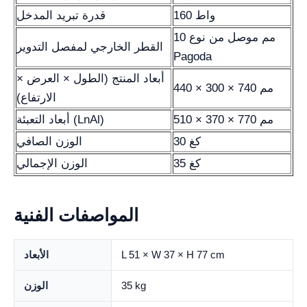
160 واط
قدرة تبريد المدخل
10 مم موصل من نوع
القطر الخارجي لمفصل التدوير
Pagoda
أبعاد المنتج (الطول × العرض ×
440 × 300 × 740 مم
الارتفاع)
510 × 370 × 770 مم
أبعاد التعبئة (LnAl)
30 كغ
الوزن الصافي
35 كغ
الوزن الإجمالي
المواصفات الفنية
L 51 × W 37 × H 77 cm
الأبعاد
35 kg
الوزن