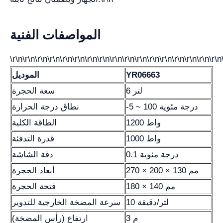
المواصفات الفنية
\r\n\r\n\r\n\r\n\r\n\r\n\r\n\r\n\r\n\r\n\r\n\r\n\r\n\r\n\r\n\r\n\r\n
YR06663
الموديل
6 لتر
سعة الحجرة
-5 ~ 100 درجة مئوية
نطاق درجة الحرارة
1200 واط
الطاقة الكلية
1000 واط
قدرة التدفئة
0.1 درجة مئوية
دقة الشاشة
270 × 200 × 130 مم
أبعاد الحجرة
180 × 140 مم
فتحة الحجرة
10 لتر/دقيقة
سرعة المضخة الخارجية للتدوير
3 م
ارتفاع (رأس المضخة)