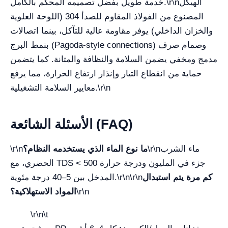
الهيكل
\r\n
خدمة طويل بفضل تصميمه المحكم بالكامل.
المصنوع من الفولاذ المقاوم للصدأ 304 (اللوحة العلوية
والخزان الداخلي) يوفر مقاومة عالية للتآكل، بينما اتصالات
بنمط البرج (Pagoda-style connections) وصمام صرف
مدمج ومخفي يضمن السلامة والنظافة والمتانة. كما يتضمن
حماية من انقطاع التيار وإنذار ارتفاع الحرارة، مما يرفع
\r\n
معايير السلامة التشغيلية.
الأسئلة الشائعة (FAQ)
ماء الشرب
\r\n
ما نوع الماء الذي يستخدمه النظام؟
\r\n
الحضري، مع TDS < 500 جزء في المليون ودرجة حرارة
كم مرة يتم استبدال
\r\n\r\n
المدخل بين 5–40 درجة مئوية.
\r\n
المواد الاستهلاكية؟
\r\n\t