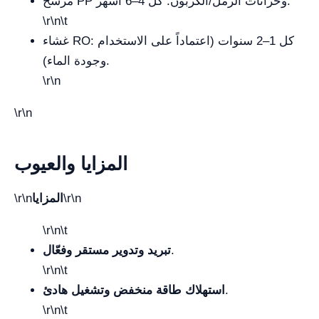
مرشح PP وخزانات الرمل/الكربون: كل 4–6 أشهر.
\r\n\t
غشاء RO: كل 1–2 سنوات (اعتماداً على الاستخدام
وجودة الماء).
\r\n
\r\n
المزايا والعيوب
\r\n
المزايا
\r\n
\r\n\t
.
تبريد وتدوير مستقر وفعّال
\r\n\t
.
استهلاك طاقة منخفض وتشغيل هادئ
\r\n\t