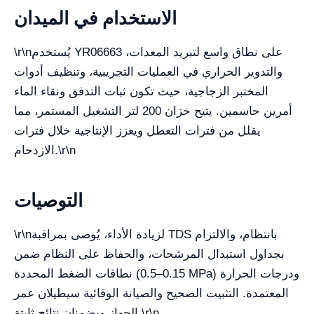
الاستخدام في الميدان
يُستخدم YR06663 على نطاق واسع لتبريد المعدات،
\r\n
والتدوير الحراري في العمليات التجريبية، وتنظيف أدوات
المختبر الزجاجية، حيث تكون ثبات التدفق ونقاء الماء
أمرين حاسمين. يتيح خزان 200 لتر التشغيل المستمر، مما
يقلل من فترات التعطل ويعزز الإنتاجية خلال فترات
\r\n
الازدحام.
التوصيات
لزيادة الأداء، يُوصى بمراقبة TDS بانتظام، والالتزام
\r\n
بجداول استبدال المرشحات، والحفاظ على النظام ضمن
نطاقات الضغط المحددة (0.15–0.5 MPa) ودرجات الحرارة
المعتمدة. التثبيت الصحيح والصيانة الوقائية سيطيلان عمر
\r\n
الجهاز ويضمنان نتائج ثابتة.