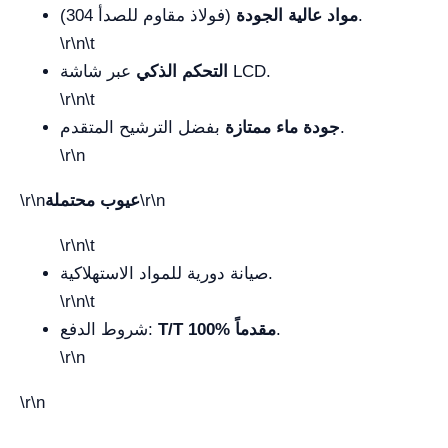
(فولاذ مقاوم للصدأ 304).
مواد عالية الجودة
\r\n\t
عبر شاشة LCD.
التحكم الذكي
\r\n\t
بفضل الترشيح المتقدم.
جودة ماء ممتازة
\r\n
\r\n
عيوب محتملة
\r\n
\r\n\t
صيانة دورية للمواد الاستهلاكية.
\r\n\t
.
T/T 100% مقدماً
شروط الدفع:
\r\n
\r\n