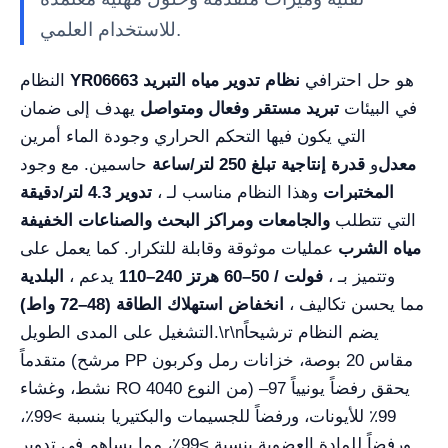
للاستخدام العلمي.
هو حل احترافي
YR06663 نظام تدوير مياه التبريد
النظام
في البيئات
تبريد مستقر وفعال ومتواصل
يهدف إلى ضمان
التي يكون فيها التحكم الحراري وجودة الماء أمرين
معدل
و
قدرة إنتاجية تبلغ 250 لتر/ساعة
حاسمين. مع وجود
المختبرات
، وهذا النظام مناسب لـ
تدوير 4.3 لتر/دقيقة
التي تتطلب
والجامعات ومراكز البحث والصناعات الخفيفة
مياه الشرب
عمليات موثوقة وقابلة للتكرار. كما يعمل على
، وتتميز بـ
110–240 فولت / 50–60 هرتز
، يدعم
البلدية
، مما يحسن تكاليف
انخفاض استهلاك الطاقة (48–72 واط)
يضم النظام ترشيحاً
\r\n
التشغيل على المدى الطويل.
متقدماً (مرشح PP مقاس 20 بوصة، خزانات رمل وكربون
نشط، وغشاء RO من النوع 4040) يحقق رفضاً يونيياً 97–
99٪ للأيونات، ورفضاً للجسيمات والبكتيريا بنسبة >99٪،
ورفضاً للمادة العضوية بنسبة >99٪، مما يساهم في تدوير