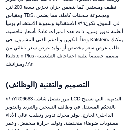
نظيف ومستقر. كما يتضمن خزان تخزين بسعة 200 لتر،
ومقياس TDS، ومجموعة ملحقات كاملة، مما يضمن
الاستقلالية وسهولة الاستخدام يومياً.\r\nفي السوق، تكون
أنظمة تدوير وتبريد ذات هذه الميزات عادةً بأسعار تنافسية،
وفقاً للتكوين والدعم الفني المشمول. في Kalstein، يمكنك
طلب عرض سعر مخصص أو توليد عرض سعر تلقائي من
Kalstein Plus، مصمم خصيصاً لتلبية احتياجاتك التشغيلية
وميزانيتك.\r\n
التصميم والتقنية (الوظائف)
YR06663 يبرز بفضل شاشة LCD البديهية، التي تسمح
\r\n
بالتحكم المستقل في وظائف التسخين والتبريد والتدوير
الداخلي/الخارج. يوفر محرك تدوير وتقليب عالي الأداء
مستويات ضوضاء منخفضة، وتوليد حرارة منخفض، وعمر