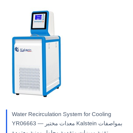
Water Recirculation System for Cooling
YR06663 — معدات مختبر Kalstein بمواصفات
تقنية وميزات متقدمة وحلول مهنية معتمدة