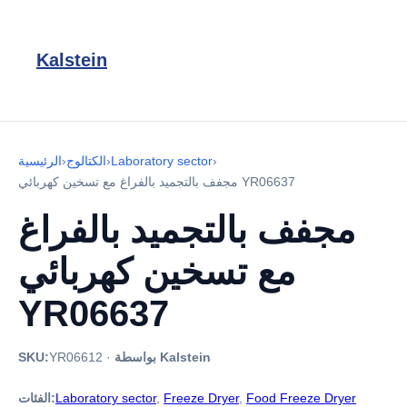
Kalstein
›
Laboratory sector
›
الكتالوج
›
الرئيسية
مجفف بالتجميد بالفراغ مع تسخين كهربائي YR06637
مجفف بالتجميد بالفراغ
مع تسخين كهربائي
YR06637
بواسطة Kalstein
·
YR06612
SKU:
Food Freeze Dryer
,
Freeze Dryer
,
Laboratory sector
الفئات: