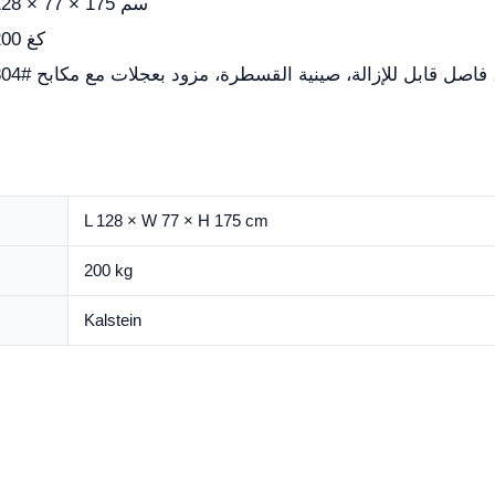
128 × 77 × 175 سم
200 كغ
ريا)، فاصل قابل للإزالة، صينية القسطرة، مزود بعجلات مع مكابح
L 128 × W 77 × H 175 cm
200 kg
Kalstein