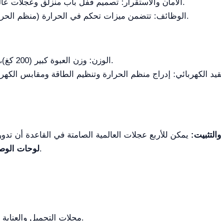
الأمان والاستقرار: تصميم قفل باب منزلق وعجلات عالمية مع فرامل يضمنان الأمن والاستقرار.
الوظائف: تتضمن ميزات تحكم في الحرارة (منظم الحرارة) وخيارات كهربائية (مقابس الكهرباء).
الوزن: وزن العبوة كبير (200 كغ)، مما يستلزم التخطيط لاستلامها وتركيبها.
والتثبيت:
يتضمن خيار قسم لخزان الأكسجين.
لوحات الوص
محلات التجميل والعناية بالحيوانات ومتاجر رعاية الحيوانات.