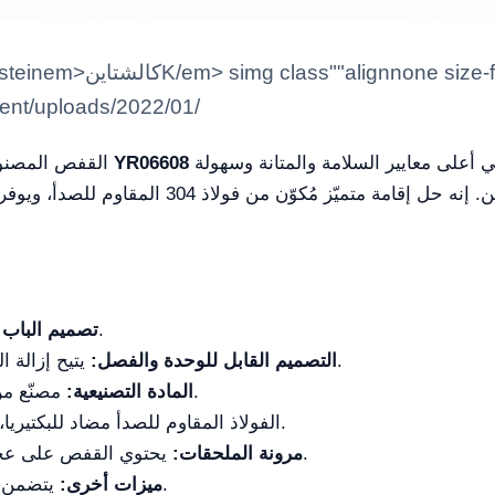
ntent/uploads/2022/01/
هو منتج مهني عالي التحمل، صُمم ليُلبي أعلى معايير السلامة والمتانة وسهولة
YR06608
القفص المصنوع من الفولاذ المقاوم للصدأ للحيوانات الأليفة
يتميز بتصميم قفل باب منزلق.
تصميم الباب 
يتيح إزالة الفاصل المركزي لاستيعاب الكلاب الكبيرة.
التصميم القابل للوحدة والفصل:
مصنّع من 304# فولاذ مقاوم للصدأ عالي التحمل.
المادة التصنيعية:
الفولاذ المقاوم للصدأ مضاد للبكتيريا، ومقاوم للتآكل والصدأ (غير قابل للصدأ).
يحتوي القفص على عجلات عالمية مع فرامل ومقابس كهربائية.
مرونة الملحقات:
يتضمن زر تشغيل، منظم حرارة، وتنظيم الطاقة.
ميزات أخرى: