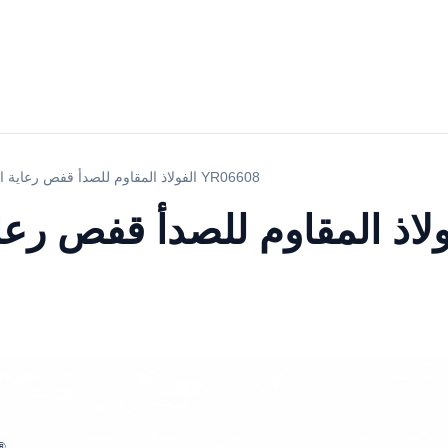
الفولاذ المقاوم للصدأ قفص رعاية الحيوانات الأليفة YR06608