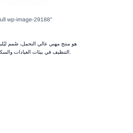
التنظيف في بيئات العيادات والسكن. إنه حل إقامة متميّز مُكوّن من فولاذ 304 المقاوم للصدأ، ويوفر بيئة آمنة ونظيفة للحيوانات من جميع الأحجام.