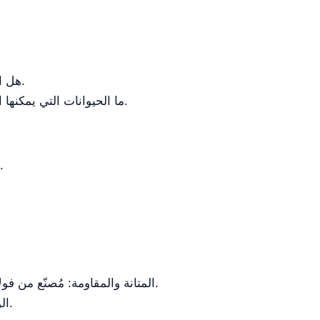
هل القفص سهل التنظيف؟ نعم، يضمن مادة فولاذ 304 المقاوم للصدأ ومقاومتها للتآكل أقصى درجات النظافة.
ما الحيوانات التي يمكنها استيعابها؟ إنه مناسب لاستيعاب كل من الحيوانات الأليفة الصغيرة والكلاب الكبيرة عن طريق إزالة الفاصل.
تم تصميم الصينية السفلية لجمع البول وتسهيل إجراء القسطرة، مما يساهم في الإجراءات الطبية النظيفة.
المتانة والمقاومة: مُصنّع من فولاذ 304 المقاوم للصدأ، وهو مقاوم للحرارة ودرجات الحرارة العالية والمنخفضة، وكذلك للأحماض والقواعد.
الوظائف الطبية: تسهّل الصينية السفلية جمع البول وإجراء القسطرة، مما يجعلها مثالية للاستخدام السريري.