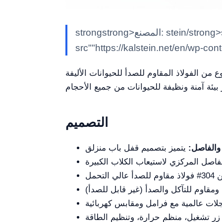
strongstrong>المصنع: stein/strong>steinem>كالشتاينK/em> simg class""alignnone size-full wp-image-29188"
src""https://kalstein.net/en/wp-co
التصميم
والفاصل: