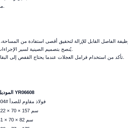
محطات الحيوانات الضالة (الملاجئ).
يُنصح بتصميم الصينية لسير الإجراءات السريرية مثل القسطرة وجمع العينات.
تأكد من استخدام فرامل العجلات عندما يحتاج القفص إلى البقاء ثابتاً لضمان سلامة واستقرار الحيوانات.
الموديل YR06608
304# فولاذ مقاوم للصدأ
122 × 70 × 157 سم
61 × 70 × 82 سم