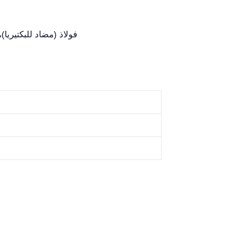
304# فولاذ (مضاد للبكتي