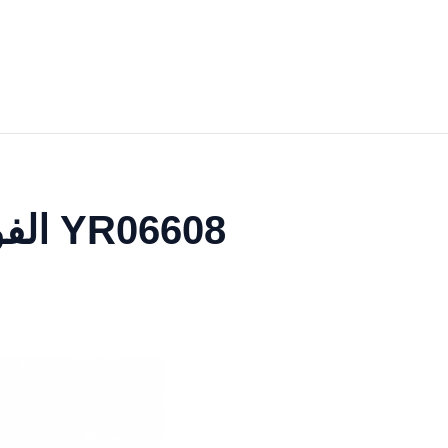
الفولاذ المقاوم للصدأ قفص رعاية الحيوانات الأليفة YR06608