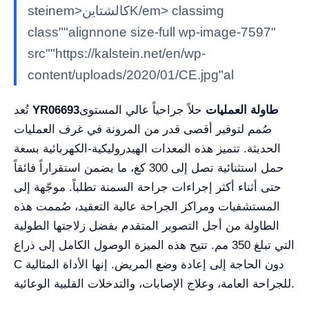
steinem>كالشتاينK/em> classimg
class""alignnone size-full wp-image-7597"
src""https://kalstein.net/en/wp-
content/uploads/2020/01/CE.jpg"al
طاولة العمليات
حلاً جراحياً عالي المستوى
YR06693
تُعد
صُمم لتوفير أقصى قدر من المرونة في غرف العمليات
الحديثة. تتميز هذه المعدات الهيدروليكية-الكهربائية بسعة
حمل استثنائية تصل إلى 300 كغ، ما يضمن استقراراً فائقاً
حتى أثناء أكثر إجراءات جراحة السمنة تطلباً. موجّهة إلى
المستشفيات ومراكز الجراحة عالية التعقيد، صُممت هذه
الطاولة من أجل التصوير المتقدم بفضل زلاجتها الطولية
التي تبلغ 350 مم. تتيح هذه الميزة الوصول الكامل إلى ذراع
C دون الحاجة إلى إعادة وضع المريض. إنها الأداة المثالية
للجراحة العامة، وعلاج الإصابات، والتدخلات القلبية الوعائية.