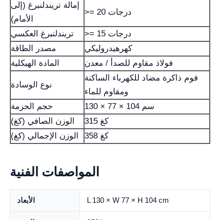
إمالة تريندلنبرغ (إلى
>= 20 درجات
الأمام)
>= 15 درجات
تريندلنبرغ العكسي
كهرهيدروليكي
مصدر الطاقة
فولاذ مقاوم للصدأ / معدن
المادة الهيكلية
فوم ذاكرة مضاد للكهرباء الساكنة
نوع الوسادة
ومقاوم للماء
130 × 77 × 104 سم
حجم الحزمة
315 كغ
الوزن الصافي (كغ)
358 كغ
الوزن الإجمالي (كغ)
المواصفات الفنية
L 130 × W 77 × H 104 cm
الأبعاد