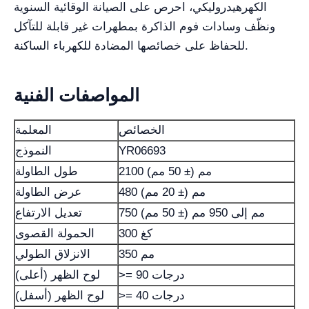
الكهرهيدروليكي، احرص على الصيانة الوقائية السنوية
ونظّف وسادات فوم الذاكرة بمطهرات غير قابلة للتآكل
للحفاظ على خصائصها المضادة للكهرباء الساكنة.
المواصفات الفنية
الخصائص
المعلمة
YR06693
النموذج
2100 مم (± 50 مم)
طول الطاولة
480 مم (± 20 مم)
عرض الطاولة
750 مم إلى 950 مم (± 50 مم)
تعديل الارتفاع
300 كغ
الحمولة القصوى
350 مم
الانزلاق الطولي
>= 90 درجات
لوح الظهر (أعلى)
>= 40 درجات
لوح الظهر (أسفل)