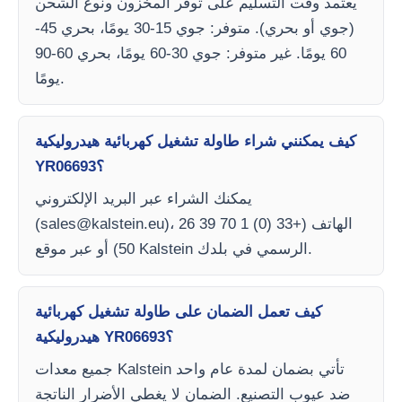
يعتمد وقت التسليم على توفر المخزون ونوع الشحن
(جوي أو بحري). متوفر: جوي 15-30 يومًا، بحري 45-
60 يومًا. غير متوفر: جوي 30-60 يومًا، بحري 60-90
يومًا.
كيف يمكنني شراء طاولة تشغيل كهربائية هيدروليكية
YR06693؟
يمكنك الشراء عبر البريد الإلكتروني
)، الهاتف (+33 (0) 1 70 39 26
sales@kalstein.eu
(
50) أو عبر موقع Kalstein الرسمي في بلدك.
كيف تعمل الضمان على طاولة تشغيل كهربائية
هيدروليكية YR06693؟
جميع معدات Kalstein تأتي بضمان لمدة عام واحد
ضد عيوب التصنيع. الضمان لا يغطي الأضرار الناتجة