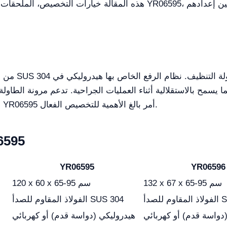
هذه المقالة خيارات التخصيص، الملحقات الاختيارية، والتكوينات المتقد
يسمح بالاستقلالية أثناء العمليات الجراحية. تدعم مرونة الطاولة
إلى العلاجات الروتينية. فهم القدرات الكاملة لـ YR06595 أمر بالغ الأهمية للتخصيص الفعال.
المواصفات الفن
YR06595
YR06596
132 x 67 x 65-95 سم
120 x 60 x 65-95 سم
SUS 30
الفولاذ المقاوم للصدأ SUS 304
دواسة قدم) أو كهربائي
هيدروليكي (دواسة قدم) أو كهربائي