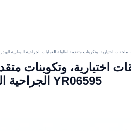
 اختيارية، وتكوينات متقدم
الجراحية البيطرية الهيدروليكية YR06595