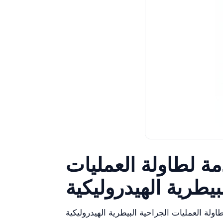
ة لطاولة العمليات
يات الجراحية البيطرية الهيدروليكية YR06595 أداة حيوية مصممة للبيئات البيطرية حيث تعتبر المتانة والنظافة والموثوقية أساسية. تتناول