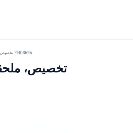
تخصيص، ملحقات اختيارية، وتكوينات متقدمة لطاولة العمليات الجراحية البيطرية الهيدروليكية YR06595
تخصيص، ملحقات