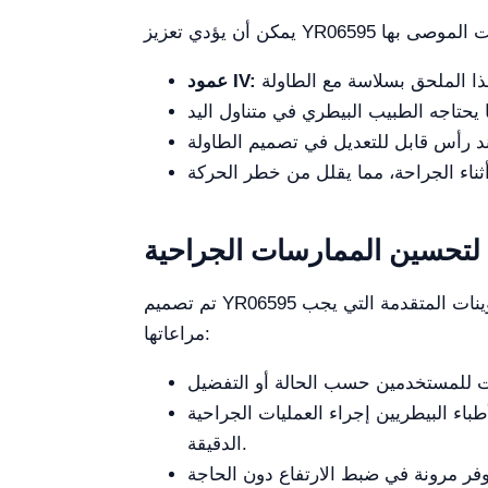
عمود IV:
 لتحسين الممارسات الجراحية
تم تصميم YR06595 لتكون متعددة الاستخدامات، ويمكن أن تعزز التكوينات المتقدمة من استخدامها بشكل أكبر. إليك بعض التكوينات المتقدمة التي يجب
مراعاتها:
باء البيطريين إجراء العمليات الجراحية
الدقيقة.
ر مرونة في ضبط الارتفاع دون الحاجة