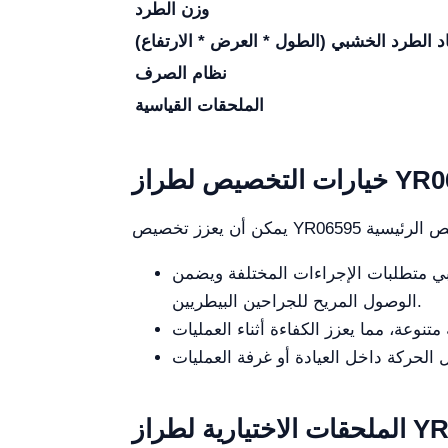
وزن الطرد
اد الطرد الخشبي (الطول * العرض * الارتفاع)
نظام الصرف
الملحقات القياسية
 لطراز YR06595
جراء تعديلات في النطاق من 65 سم إلى 95 سم، مما يلبي متطلبات الإجراءات المختلفة ويضمن
الوصول المريح للجراحين البيطريين.
طراز YR06595