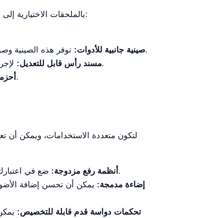
يمكن أن يؤدي تعزيز YR06595 بالملحقات الاختيارية إلى تبسيط الإجراءات وتحسين الكفاءة العامة. فيما يلي بعض الملحقات الموصى بها:
توفر هذه الصينية وصولاً مريحًا إلى الأدوات الجراحية اللازمة، مما يضمن أن يكون كل ما يحتاجه الطبيب البيطري في متناول اليد.
صينية جانبية للأدوات:
لإجراءات جراحية محددة، بما في ذلك جراحة الأسنان، يمكن دمج مسند رأس قابل للتعديل في تصميم الطاولة.
مسند رأس قابل للتعديل:
تضمن هذه الأحزمة بقاء الحيوانات في وضع آمن أثناء الجراحة، مما يقلل من خطر الحركة.
أحزمة
ضع في اعتبارك دمج كل من الأنظمة الهيدروليكية والكهربائية للرفع لتوفير خيارات للمستخدمين حسب الحالة أو التفضيل.
أنظمة رفع مزدوجة:
إضاءة مدمجة:
يمكن أن تحسن إضافة الأضواء 
تحكمات دواسة قدم قابلة للتخصيص:
يمكن 