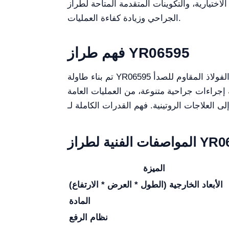
مة المتاحة لطراز YR06595، مما يساعد المحترفين البيطريين على تحسين إعدادهم
الجراحي وزيادة كفاءة العمليات.
فهم طراز YR06595
تم بناء طاولة YR06595 من الفولاذ المقاوم للصدأ SUS 304 عالي الجودة، مما يضمن مقاومة التآكل وسهولة التنظيف. نظام الرفع الخاص بها هيدروليكي في
 إجراءات جراحية متنوعة، من العمليات العامة
ية لطراز YR06595
الميزة
الأبعاد الخارجية (الطول * العرض * الارتفاع)
المادة
نظام الرفع