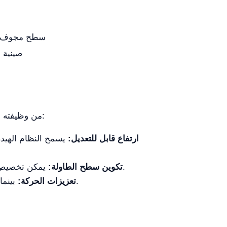
سطح مجوف مع
حامل IV، ص
يمكن أن يعزز تخصيص YR06595 من وظيفته ويمكن أن يلبي احتياجات بيطرية محددة. فيما يلي خيارات التخصيص الرئيسية:
ارتفاع قابل للتعديل:
يمكن تخصيص الأسطح المجوفة الاختيارية لاستيعاب أدوات أو إجراءات جراحية متنوعة، مما يعزز الكفاءة أثناء العمليات.
تكوين سطح الطاولة:
بينما تم تصميم الطاولة للاستقرار، يمكن إضافة عجلات اختيارية لتسهيل الحركة داخل العيادة أو غرفة العمليات.
تعزيزات الحركة: