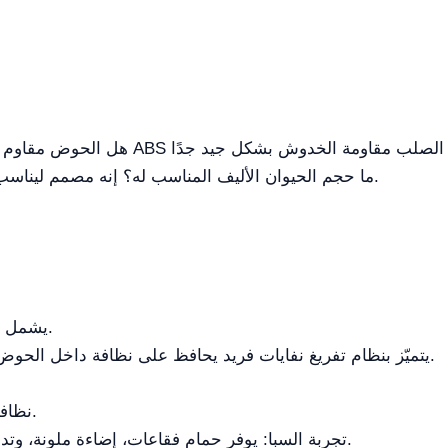
ما حجم الحيوان الأليف المناسب له؟ إنه مصمم ليناسب القطة أو الكلب المتوسط الحجم.
يشمل مصفاة شعر تمنع انسداد المصرف.
يتميّز بنظام تفريغ نفايات فريد يحافظ على نظافة داخل الحوض ويمنع خروج البكتيريا عبر الأنابيب.
نظافة متقدمة: يتضمن التعقيم بالأوزون.
تجربة السبا: يوفر حمام فقاعات، إضاءة ملونة، وتدليك سطح باستخدام فوهات أنابيب.