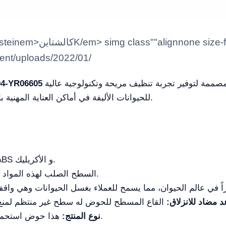
ntent/uploads/2022/01/
محطة استحمام مهنية وعصرية وذكية، مصممة لتوفير تجربة تنظيف مريحة وتكنولوجية عالية
4-YR06605
للحيوانات الأليفة في أماكن العناية المهنية بالحيوانات، أو العيادات البيطرية، أو في المنازل.
الحوض مصنوع من مواد ABS و الأكريليك.
السطح الصلب لهذه المواد مصمم لمقاومة الخدوش بشكل جيد جدًا.
د مضاد للانزلاق:
هذا حوض استحمام متوسط الحجم بنمط القطة أو الكلب.
نوع المنتج: