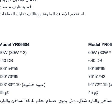
قم بتنظيف مصفاة الشعر دورياً للحفاظ على تصريف فعال.
استخدم الإضاءة الملونة ووظائف تدليك الفقاعات كعلاج استرخاء للحيوانات الأليفة القلقة.
Model YR06604
Model YR06
60W (30W * 2)
60W (30W * 
<40 DB
<40 DB
106*54*55
90*68*95
120*73*95
76*51*42
123*83*110 (عبوة خشبية)
45 كغ
65 كغ
ساخن والبارد
شلال، دش يدوي، صمام تحكم للماء الساخن والبارد