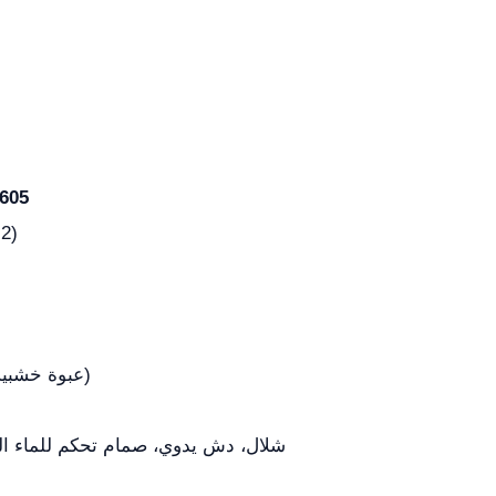
605
2)
94*72*115 (عبوة خشبية)
شلال، دش يدوي، صمام تحكم للماء ال