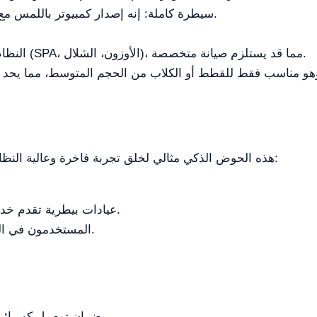
سيطرة كاملة: إنه إصدار كمبيوتر باللمس مع صمام تحكم للماء الساخن والبارد.
النظام معقد بسبب دمج وظائف متعددة (SPA، الأوزون، الشلال)، مما قد يستلزم صيانة متخصصة.
هذه الحوض الذكي مثالي لخلق تجربة فاخرة وعالية النظافة، مما يجعلها منتجاً ذو قيمة مضافة عالية في:
عيادات بيطرية تقدم خدمات إعادة التأهيل أو الاستحمام العلاجي.
المستخدمون في المنازل الذين يبحثون عن حل فخم ومريح.
ضمان توصيل كهربائي مستقر لنظام التحكم والوظائف الذكية.