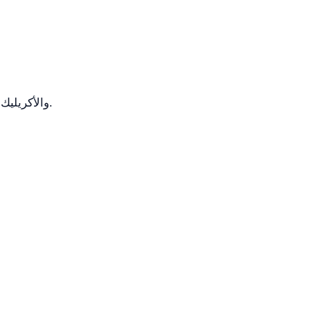
هل الحوض مقاوم للخدش؟ نعم، يمكن لسطح المواد ABS والأكريليك الصلب مقاومة الخدوش بشكل جيد جدًا.