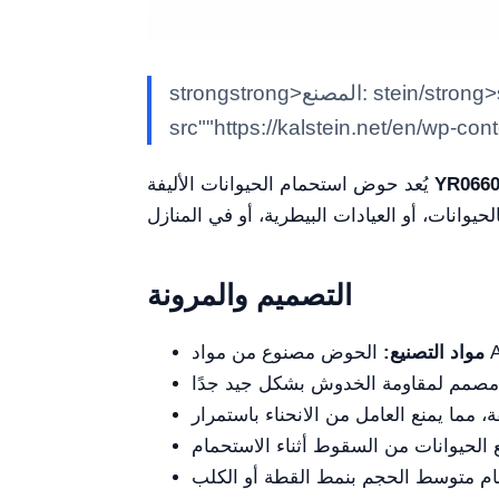
strongstrong>المصنع: stein/strong>steinem>كالشتاينK/em> simg class""alignnone size-full wp-image-29188"
src""https://kalstein.net/en/wp-co
YR0660
يُعد حوض استحمام الحيوانات الأليفة
التصميم والمرونة
مواد التصنيع: